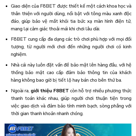
Giao diện của F8BET được thiết kế một cách khoa học và
thân thiện với người dùng, nổi bật với tông màu xanh độc
đáo, giúp bảo vệ mắt khỏi tia bức xạ màn hình điện tử,
mang lại cảm giác thoải mái khi chơi lâu dài.
F8BET cung cấp đa dạng các trò chơi phù hợp với mọi đối
tượng, từ người mới chơi đến những người chơi có kinh
nghiệm.
Nhà cái này luôn đặt vấn đề bảo mật lên hàng đầu, với hệ
thống bảo mật cao cấp đảm bảo thông tin của khách
hàng không bao giờ bị tiết lộ hay bán cho bên thứ ba.
Ngoài ra,
giới thiệu F8BET
còn hỗ trợ nhiều phương thức
thanh toán khác nhau, giúp người chơi thuận tiện trong
việc giao dịch và đảm bảo tính minh bạch, sòng phẳng với
thời gian thanh khoản nhanh chóng.