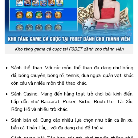
Kho tàng game cá cược tại F8BET dành cho thành viên
Sảnh thể thao: Với các môn thể thao đa dạng như bóng
đá, bóng chuyền, bóng rổ, tennis, đua ngựa, quần vợt, khúc
côn cầu và nhiều môn thể thao khác.
Sảnh Casino: Mang đến hàng loạt trò chơi bài kinh điển,
hấp dẫn như Baccarat, Poker, Sicbo, Roulette, Tài Xỉu,
Rồng Hổ và nhiều trò khác.
Sảnh bắn cá: Cung cấp nhiều lựa chọn như bắn cá ăn xu,
bắn cá Thần Tài,… với đa dạng chủ đề thú vị.