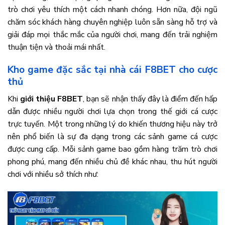
trò chơi yêu thích một cách nhanh chóng. Hơn nữa, đội ngũ
chăm sóc khách hàng chuyên nghiệp luôn sẵn sàng hỗ trợ và
giải đáp mọi thắc mắc của người chơi, mang đến trải nghiệm
thuận tiện và thoải mái nhất.
Kho game đặc sắc tại nhà cái F8BET cho cược
thủ
Khi
giới thiệu F8BET
, bạn sẽ nhận thấy đây là điểm đến hấp
dẫn được nhiều người chơi lựa chọn trong thế giới cá cược
trực tuyến. Một trong những lý do khiến thương hiệu này trở
nên phổ biến là sự đa dạng trong các sảnh game cá cược
được cung cấp. Mỗi sảnh game bao gồm hàng trăm trò chơi
phong phú, mang đến nhiều chủ đề khác nhau, thu hút người
chơi với nhiều sở thích như: