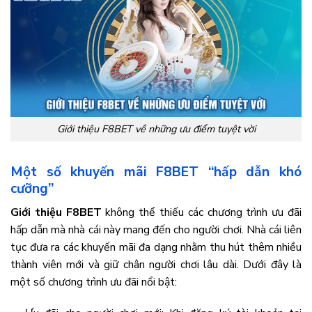
Giới thiệu F8BET về những ưu điểm tuyệt vời
Một số khuyến mãi F8BET “hấp dẫn khó
cưỡng”
Giới thiệu F8BET
không thể thiếu các chương trình ưu đãi
hấp dẫn mà nhà cái này mang đến cho người chơi. Nhà cái liên
tục đưa ra các khuyến mãi đa dạng nhằm thu hút thêm nhiều
thành viên mới và giữ chân người chơi lâu dài. Dưới đây là
một số chương trình ưu đãi nổi bật: