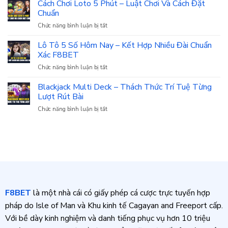
Tô
Cách Chơi Loto 5 Phút – Luật Chơi Và Cách Đặt
Tối
Siêu
Chuẩn
Đa,
Tốc
Nâng
Chức năng bình luận bị tắt
ở
Hôm
Cao
Cách
Nay
Lợi
Chơi
Lô Tô 5 Số Hôm Nay – Kết Hợp Nhiều Đài Chuẩn
–
Nhuận
Loto
Xác F8BET
Chơi
5
Nhanh,
Chức năng bình luận bị tắt
ở
Phút
Nhận
Lô
–
Kết
Tô
Blackjack Multi Deck – Thách Thức Trí Tuệ Từng
Luật
Quả
5
Lượt Rút Bài
Chơi
Gọn
Số
Và
Chức năng bình luận bị tắt
ở
Hôm
Cách
Blackjack
Nay
Đặt
Multi
–
Chuẩn
Deck
Kết
–
Hợp
Thách
Nhiều
Thức
Đài
Trí
Chuẩn
Tuệ
Xác
Từng
F8BET
F8BET
là một nhà cái có giấy phép cá cược trực tuyến hợp
Lượt
pháp do Isle of Man và Khu kinh tế Cagayan and Freeport cấp.
Rút
Bài
Với bề dày kinh nghiệm và danh tiếng phục vụ hơn 10 triệu