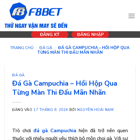
Bỏ
qua
nội
dung
ĐĂNG KÝ
ĐĂNG NHẬP
TRANG CHỦ
-
ĐÁ GÀ
-
ĐÁ GÀ CAMPUCHIA – HỒI HỘP QUA
TỪNG MÀN THI ĐẤU MÃN NHÃN
ĐÁ GÀ
Đá Gà Campuchia – Hồi Hộp Qua
Từng Màn Thi Đấu Mãn Nhãn
ĐĂNG VÀO
17 THÁNG 9, 2024
BỞI
NGUYỄN HOÀI NAM
Trò chơi
đá gà Campuchia
hiện đã trở nên quen
thuộc với nhiều người yêu thích bộ môn chọi gà. Với sự