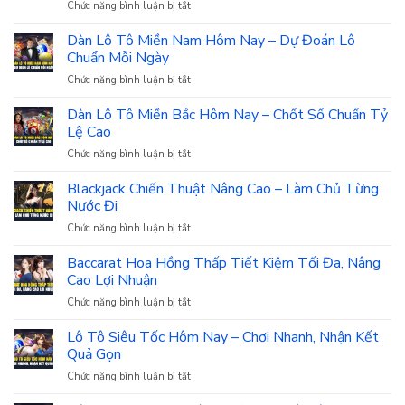
Chức năng bình luận bị tắt
ở
Casino
Soi
–
Cầu
Dàn Lô Tô Miền Nam Hôm Nay – Dự Đoán Lô
Tường
VIP
Chuẩn Mỗi Ngày
Chắn
Đầy
Vững
Chức năng bình luận bị tắt
ở
Đủ
Chắc
Dàn
–
Trước
Lô
Dàn Lô Tô Miền Bắc Hôm Nay – Chốt Số Chuẩn Tỷ
Cập
Rủi
Tô
Lệ Cao
Nhật
Ro
Miền
Chuẩn
Chức năng bình luận bị tắt
ở
Nam
Từng
Dàn
Hôm
Đài
Lô
Blackjack Chiến Thuật Nâng Cao – Làm Chủ Từng
Nay
Theo
Tô
Nước Đi
–
Ngày
Miền
Dự
Chức năng bình luận bị tắt
ở
Bắc
Đoán
Blackjack
Hôm
Lô
Chiến
Baccarat Hoa Hồng Thấp Tiết Kiệm Tối Đa, Nâng
Nay
Chuẩn
Thuật
Cao Lợi Nhuận
–
Mỗi
Nâng
Chốt
Ngày
Chức năng bình luận bị tắt
ở
Cao
Số
Baccarat
–
Chuẩn
Hoa
Lô Tô Siêu Tốc Hôm Nay – Chơi Nhanh, Nhận Kết
Làm
Tỷ
Hồng
Quả Gọn
Chủ
Lệ
Thấp
Từng
Cao
Chức năng bình luận bị tắt
ở
Tiết
Nước
Lô
Kiệm
Đi