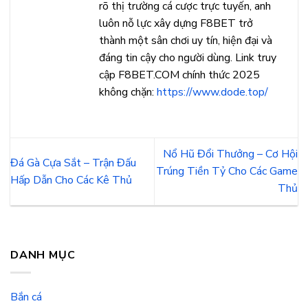
rõ thị trường cá cược trực tuyến, anh
luôn nỗ lực xây dựng F8BET trở
thành một sân chơi uy tín, hiện đại và
đáng tin cậy cho người dùng. Link truy
cập F8BET.COM chính thức 2025
không chặn:
https://www.dode.top/
Nổ Hũ Đổi Thưởng – Cơ Hội
Đá Gà Cựa Sắt – Trận Đấu
Trúng Tiền Tỷ Cho Các Game
Hấp Dẫn Cho Các Kê Thủ
Thủ
DANH MỤC
Bắn cá