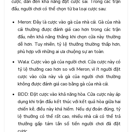
cược, dẫn đến khả năng đặt cược sai. Trong các trận
đấu, người chơi có thể chọn từ ba loại cược sau:
Meron: Đây là cược vào gà của nhà cái. Gà của nhà
cái thường được đánh giá cao hơn trong các trận
đấu, nên khả năng thắng khi chọn cửa này thường
dễ hơn. Tuy nhiên, tỷ lệ thưởng thường thấp hơn,
phù hợp với những ai ưa chuộng sự an toàn.
Wala: Cược vào gà của người chơi. Cửa cược này có
tỷ lệ thưởng cao hơn so với Meron, vì ít người đặt
cược vào cửa này và gà của người chơi thường
không được đánh giá cao bằng gà của nhà cái.
BDD: Đặt cược vào khả năng hòa. Cửa cược này áp
dụng khi trận đấu kết thúc với kết quả hòa giữa hai
chiến kê, điều này khá hiếm. Nếu dự đoán đúng, tỷ
lệ thưởng có thể rất cao, nhiều nhà cái có thể trả
thưởng gấp tám lần số tiền người chơi đã đặt
cược.