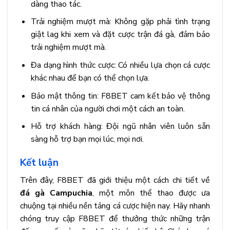
dàng thao tác.
Trải nghiệm mượt mà: Không gặp phải tình trạng
giật lag khi xem và đặt cược trận đá gà, đảm bảo
trải nghiệm mượt mà.
Đa dạng hình thức cược: Có nhiều lựa chọn cá cược
khác nhau để bạn có thể chọn lựa.
Bảo mật thông tin: F8BET cam kết bảo vệ thông
tin cá nhân của người chơi một cách an toàn.
Hỗ trợ khách hàng: Đội ngũ nhân viên luôn sẵn
sàng hỗ trợ bạn mọi lúc, mọi nơi.
Kết luận
Trên đây,
F8BET
đã giới thiệu một cách chi tiết về
đá gà Campuchia
, một môn thể thao được ưa
chuộng tại nhiều nền tảng cá cược hiện nay. Hãy nhanh
chóng truy cập F8BET để thưởng thức những trận