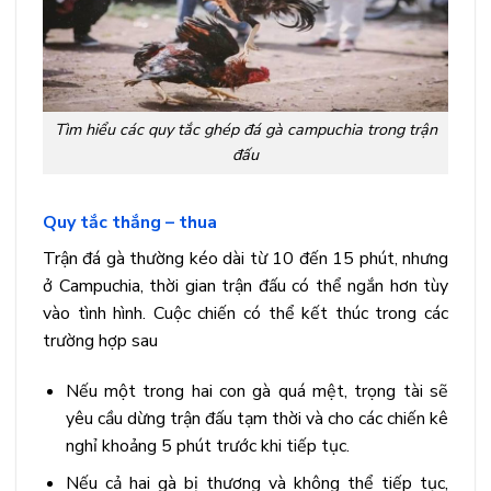
Tìm hiểu các quy tắc ghép đá gà campuchia trong trận
đấu
Quy tắc thắng – thua
Trận đá gà thường kéo dài từ 10 đến 15 phút, nhưng
ở Campuchia, thời gian trận đấu có thể ngắn hơn tùy
vào tình hình. Cuộc chiến có thể kết thúc trong các
trường hợp sau
Nếu một trong hai con gà quá mệt, trọng tài sẽ
yêu cầu dừng trận đấu tạm thời và cho các chiến kê
nghỉ khoảng 5 phút trước khi tiếp tục.
Nếu cả hai gà bị thương và không thể tiếp tục,