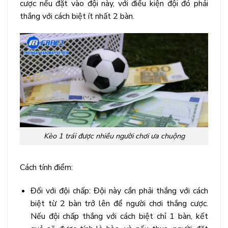
cược nếu đặt vào đội này, với điều kiện đội đó phải
thắng với cách biệt ít nhất 2 bàn.
Kèo 1 trái được nhiều người chơi ưa chuộng
Cách tính điểm:
Đối với đội chấp: Đội này cần phải thắng với cách
biệt từ 2 bàn trở lên để người chơi thắng cược.
Nếu đội chấp thắng với cách biệt chỉ 1 bàn, kết