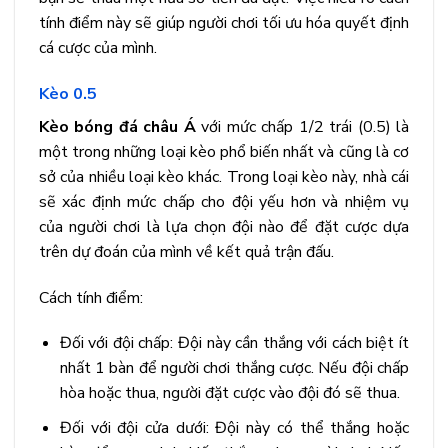
tính điểm này sẽ giúp người chơi tối ưu hóa quyết định
cá cược của mình.
Kèo 0.5
Kèo bóng đá châu Á
với mức chấp 1/2 trái (0.5) là
một trong những loại kèo phổ biến nhất và cũng là cơ
sở của nhiều loại kèo khác. Trong loại kèo này, nhà cái
sẽ xác định mức chấp cho đội yếu hơn và nhiệm vụ
của người chơi là lựa chọn đội nào để đặt cược dựa
trên dự đoán của mình về kết quả trận đấu.
Cách tính điểm:
Đối với đội chấp: Đội này cần thắng với cách biệt ít
nhất 1 bàn để người chơi thắng cược. Nếu đội chấp
hòa hoặc thua, người đặt cược vào đội đó sẽ thua.
Đối với đội cửa dưới: Đội này có thể thắng hoặc