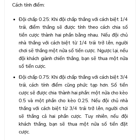
Cách tính điểm:
Đội chấp 0.25: Khi đội chấp thắng với cách biệt 1/4
trái, điểm thắng sẽ được tính theo cách chia số
tiền cược thành hai phần bằng nhau. Nếu đội chủ
nhà thắng với cách biệt từ 1/4 trái trở lên, người
chơi sẽ thắng một nửa số tiền cược. Ngược lại, nếu
đội khách giành chiến thắng, bạn sẽ thua một nửa
số tiền cược.
Đội chấp 0.75: Khi đội chấp thắng với cách biệt 3/4
trái, cách tính điểm cũng phức tạp hơn. Số tiền
cược sẽ được chia thành hai phần: một nửa cho kèo
0.5 và một phần cho kèo 0.25. Nếu đội chủ nhà
thắng với cách biệt từ 3/4 trái trở lên, người chơi
sẽ thắng cả hai phần cược. Tuy nhiên, nếu đội
khách thắng, bạn sẽ thua một nửa số tiền đặt
cược.