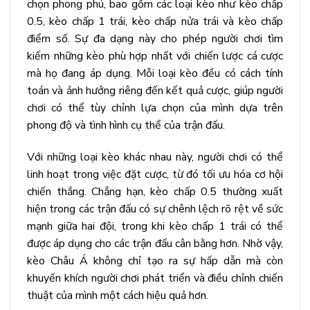
chọn phong phú, bao gồm các loại kèo như kèo chấp
0.5, kèo chấp 1 trái, kèo chấp nửa trái và kèo chấp
điểm số. Sự đa dạng này cho phép người chơi tìm
kiếm những kèo phù hợp nhất với chiến lược cá cược
mà họ đang áp dụng. Mỗi loại kèo đều có cách tính
toán và ảnh hưởng riêng đến kết quả cược, giúp người
chơi có thể tùy chỉnh lựa chọn của mình dựa trên
phong độ và tình hình cụ thể của trận đấu.
Với những loại kèo khác nhau này, người chơi có thể
linh hoạt trong việc đặt cược, từ đó tối ưu hóa cơ hội
chiến thắng. Chẳng hạn, kèo chấp 0.5 thường xuất
hiện trong các trận đấu có sự chênh lệch rõ rệt về sức
mạnh giữa hai đội, trong khi kèo chấp 1 trái có thể
được áp dụng cho các trận đấu cân bằng hơn. Nhờ vậy,
kèo Châu Á không chỉ tạo ra sự hấp dẫn mà còn
khuyến khích người chơi phát triển và điều chỉnh chiến
thuật của mình một cách hiệu quả hơn.