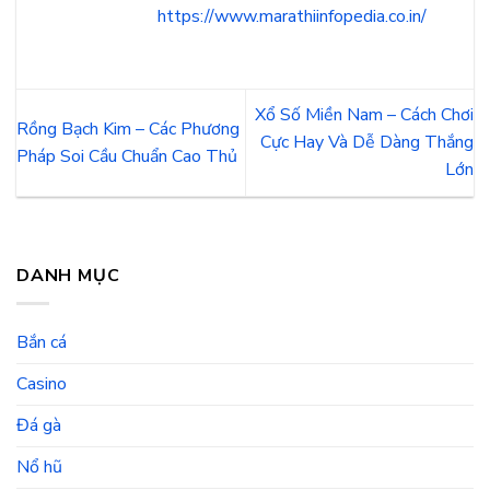
https://www.marathiinfopedia.co.in/
Xổ Số Miền Nam – Cách Chơi
Rồng Bạch Kim – Các Phương
Cực Hay Và Dễ Dàng Thắng
Pháp Soi Cầu Chuẩn Cao Thủ
Lớn
DANH MỤC
Bắn cá
Casino
Đá gà
Nổ hũ