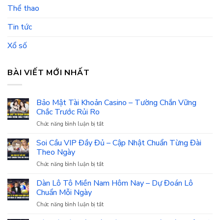
Thể thao
Tin tức
Xổ số
BÀI VIẾT MỚI NHẤT
Bảo Mật Tài Khoản Casino – Tường Chắn Vững
Chắc Trước Rủi Ro
Chức năng bình luận bị tắt
ở
Bảo
Mật
Soi Cầu VIP Đầy Đủ – Cập Nhật Chuẩn Từng Đài
Tài
Theo Ngày
Khoản
Chức năng bình luận bị tắt
ở
Casino
Soi
–
Cầu
Dàn Lô Tô Miền Nam Hôm Nay – Dự Đoán Lô
Tường
VIP
Chuẩn Mỗi Ngày
Chắn
Đầy
Vững
Chức năng bình luận bị tắt
ở
Đủ
Chắc
Dàn
–
Trước