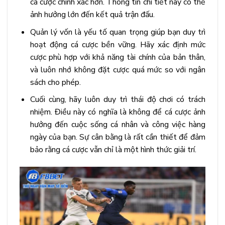
cá cược chính xác hơn. Thông tin chi tiết này có thể
ảnh hưởng lớn đến kết quả trận đấu.
Quản lý vốn là yếu tố quan trọng giúp bạn duy trì
hoạt động cá cược bền vững. Hãy xác định mức
cược phù hợp với khả năng tài chính của bản thân,
và luôn nhớ không đặt cược quá mức so với ngân
sách cho phép.
Cuối cùng, hãy luôn duy trì thái độ chơi có trách
nhiệm. Điều này có nghĩa là không để cá cược ảnh
hưởng đến cuộc sống cá nhân và công việc hàng
ngày của bạn. Sự cân bằng là rất cần thiết để đảm
bảo rằng cá cược vẫn chỉ là một hình thức giải trí.