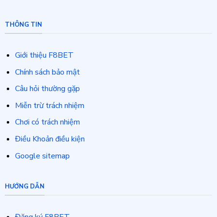
THÔNG TIN
Giới thiệu F8BET
Chính sách bảo mật
Câu hỏi thường gặp
Miễn trừ trách nhiệm
Chơi có trách nhiệm
Điều Khoản điều kiện
Google sitemap
HƯỚNG DẪN