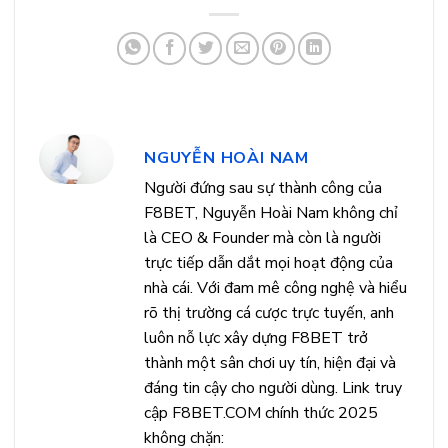
NGUYỄN HOÀI NAM
Người đứng sau sự thành công của
F8BET, Nguyễn Hoài Nam không chỉ
là CEO & Founder mà còn là người
trực tiếp dẫn dắt mọi hoạt động của
nhà cái. Với đam mê công nghệ và hiểu
rõ thị trường cá cược trực tuyến, anh
luôn nỗ lực xây dựng F8BET trở
thành một sân chơi uy tín, hiện đại và
đáng tin cậy cho người dùng. Link truy
cập F8BET.COM chính thức 2025
không chặn: