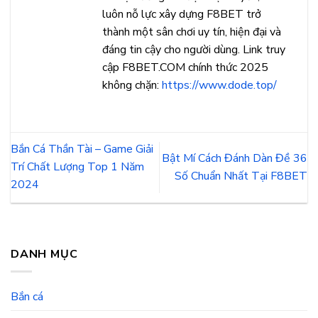
luôn nỗ lực xây dựng F8BET trở
thành một sân chơi uy tín, hiện đại và
đáng tin cậy cho người dùng. Link truy
cập F8BET.COM chính thức 2025
không chặn:
https://www.dode.top/
Bắn Cá Thần Tài – Game Giải
Bật Mí Cách Đánh Dàn Đề 36
Trí Chất Lượng Top 1 Năm
Số Chuẩn Nhất Tại F8BET
2024
DANH MỤC
Bắn cá