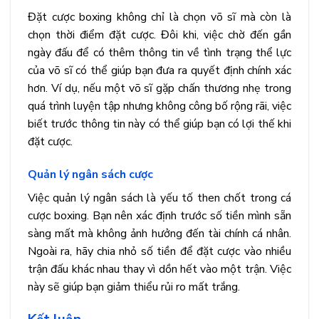
Đặt cược boxing không chỉ là chọn võ sĩ mà còn là
chọn thời điểm đặt cược. Đôi khi, việc chờ đến gần
ngày đấu để có thêm thông tin về tình trạng thể lực
của võ sĩ có thể giúp bạn đưa ra quyết định chính xác
hơn. Ví dụ, nếu một võ sĩ gặp chấn thương nhẹ trong
quá trình luyện tập nhưng không công bố rộng rãi, việc
biết trước thông tin này có thể giúp bạn có lợi thế khi
đặt cược.
Quản lý ngân sách cược
Việc quản lý ngân sách là yếu tố then chốt trong cá
cược boxing. Bạn nên xác định trước số tiền mình sẵn
sàng mất mà không ảnh hưởng đến tài chính cá nhân.
Ngoài ra, hãy chia nhỏ số tiền để đặt cược vào nhiều
trận đấu khác nhau thay vì dồn hết vào một trận. Việc
này sẽ giúp bạn giảm thiểu rủi ro mất trắng.