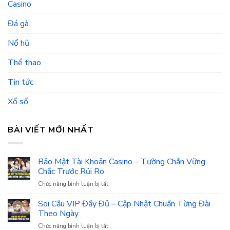
Casino
Đá gà
Nổ hũ
Thể thao
Tin tức
Xổ số
BÀI VIẾT MỚI NHẤT
Bảo Mật Tài Khoản Casino – Tường Chắn Vững
Chắc Trước Rủi Ro
Chức năng bình luận bị tắt
ở
Bảo
Mật
Soi Cầu VIP Đầy Đủ – Cập Nhật Chuẩn Từng Đài
Tài
Theo Ngày
Khoản
Chức năng bình luận bị tắt
ở
Casino