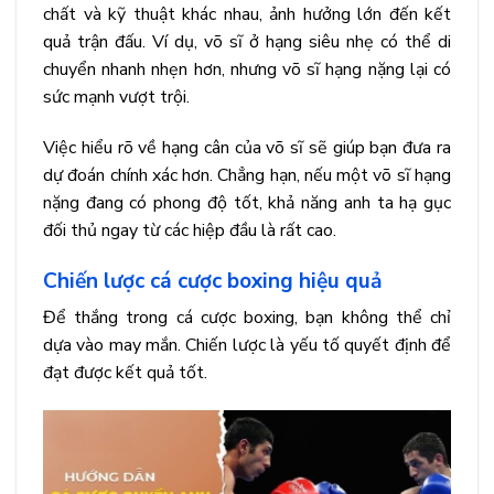
chất và kỹ thuật khác nhau, ảnh hưởng lớn đến kết
quả trận đấu. Ví dụ, võ sĩ ở hạng siêu nhẹ có thể di
chuyển nhanh nhẹn hơn, nhưng võ sĩ hạng nặng lại có
sức mạnh vượt trội.
Việc hiểu rõ về hạng cân của võ sĩ sẽ giúp bạn đưa ra
dự đoán chính xác hơn. Chẳng hạn, nếu một võ sĩ hạng
nặng đang có phong độ tốt, khả năng anh ta hạ gục
đối thủ ngay từ các hiệp đầu là rất cao.
Chiến lược cá cược boxing hiệu quả
Để thắng trong cá cược boxing, bạn không thể chỉ
dựa vào may mắn. Chiến lược là yếu tố quyết định để
đạt được kết quả tốt.