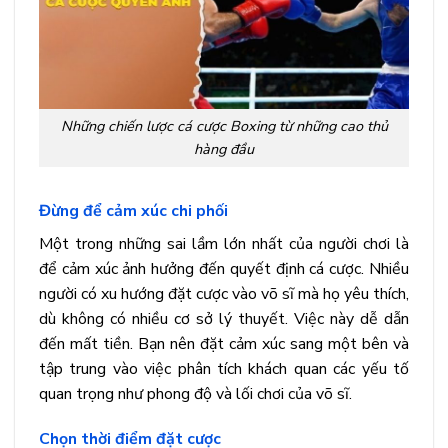
Những chiến lược cá cược Boxing từ những cao thủ
hàng đầu
Đừng để cảm xúc chi phối
Một trong những sai lầm lớn nhất của người chơi là
để cảm xúc ảnh hưởng đến quyết định cá cược. Nhiều
người có xu hướng đặt cược vào võ sĩ mà họ yêu thích,
dù không có nhiều cơ sở lý thuyết. Việc này dễ dẫn
đến mất tiền. Bạn nên đặt cảm xúc sang một bên và
tập trung vào việc phân tích khách quan các yếu tố
quan trọng như phong độ và lối chơi của võ sĩ.
Chọn thời điểm đặt cược