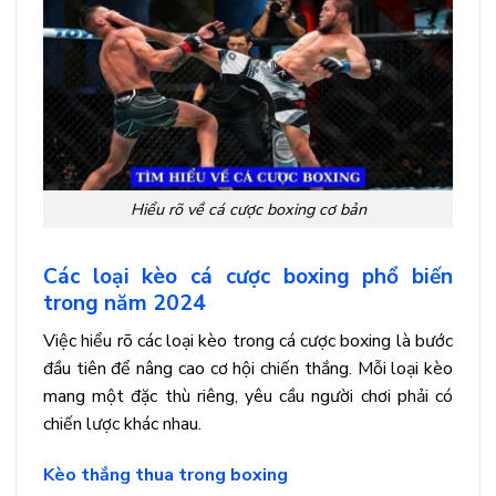
Hiểu rõ về cá cược boxing cơ bản
Các loại kèo cá cược boxing phổ biến
trong năm 2024
Việc hiểu rõ các loại kèo trong cá cược boxing là bước
đầu tiên để nâng cao cơ hội chiến thắng. Mỗi loại kèo
mang một đặc thù riêng, yêu cầu người chơi phải có
chiến lược khác nhau.
Kèo thắng thua trong boxing