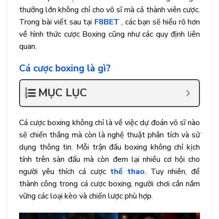
thưởng lớn không chỉ cho võ sĩ mà cả thành viên cược.
Trong bài viết sau tại
F8BET
, các bạn sẽ hiểu rõ hơn
về hình thức cược Boxing cũng như các quy định liên
quan.
Cá cược boxing là gì?
MỤC LỤC
Cá cược boxing không chỉ là về việc dự đoán võ sĩ nào
sẽ chiến thắng mà còn là nghệ thuật phân tích và sử
dụng thông tin. Mỗi trận đấu boxing không chỉ kịch
tính trên sàn đấu mà còn đem lại nhiều cơ hội cho
người yêu thích cá cược
thể thao
. Tuy nhiên, để
thành công trong cá cược boxing, người chơi cần nắm
vững các loại kèo và chiến lược phù hợp.