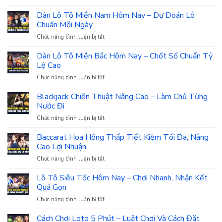
Soi
–
Cầu
Dàn Lô Tô Miền Nam Hôm Nay – Dự Đoán Lô
Tường
VIP
Chuẩn Mỗi Ngày
Chắn
Đầy
Vững
Chức năng bình luận bị tắt
ở
Đủ
Chắc
Dàn
–
Trước
Lô
Dàn Lô Tô Miền Bắc Hôm Nay – Chốt Số Chuẩn Tỷ
Cập
Rủi
Tô
Lệ Cao
Nhật
Ro
Miền
Chuẩn
Chức năng bình luận bị tắt
ở
Nam
Từng
Dàn
Hôm
Đài
Lô
Blackjack Chiến Thuật Nâng Cao – Làm Chủ Từng
Nay
Theo
Tô
Nước Đi
–
Ngày
Miền
Dự
Chức năng bình luận bị tắt
ở
Bắc
Đoán
Blackjack
Hôm
Lô
Chiến
Baccarat Hoa Hồng Thấp Tiết Kiệm Tối Đa, Nâng
Nay
Chuẩn
Thuật
Cao Lợi Nhuận
–
Mỗi
Nâng
Chốt
Ngày
Chức năng bình luận bị tắt
ở
Cao
Số
Baccarat
–
Chuẩn
Hoa
Lô Tô Siêu Tốc Hôm Nay – Chơi Nhanh, Nhận Kết
Làm
Tỷ
Hồng
Quả Gọn
Chủ
Lệ
Thấp
Từng
Cao
Chức năng bình luận bị tắt
ở
Tiết
Nước
Lô
Kiệm
Đi
Tô
Cách Chơi Loto 5 Phút – Luật Chơi Và Cách Đặt
Tối